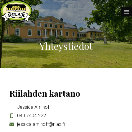
Siirry
sisältöön
Yhteystiedot
Riilahden kartano
Jessica Aminoff
040 7404 222
jessica.aminoff@rilax.fi