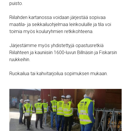
puisto.
Riilahden kartanossa voidaan järjestää sopivaa
maatila- ja seikkailuohjelmaa leirikouluille ja tila voi
toimia myös kouluryhmien retkikohteena.
Järjestämme myös yhdistettyjä opastusretkiä
Riilahteen ja kauniisiin 1600-luvun Billnäsin ja Fiskarsin
ruukkeihin.
Ruokailua tai kahvitarjoilua sopimuksen mukaan.