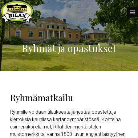
Siirry
sisältöön
Ryhmät ja opastukset
Ryhmämatkailu
Ryhmille voidaan tilauksesta järjestää opastettuja
kierroksia kauniissa kartanoympäristössä. Kohteina
esimerkiksi eläimet, Riilahden meritaistelun
muistomerkki tai vanha 1800-luvun englantilaistyylinen