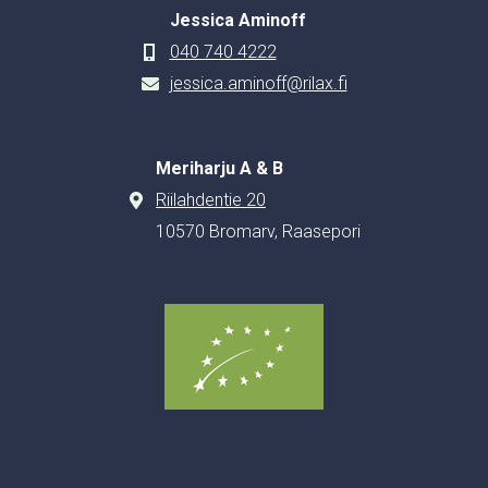
Jessica Aminoff
040 740 4222
jessica.aminoff@rilax.fi
Meriharju A & B
Riilahdentie 20
10570 Bromarv, Raasepori