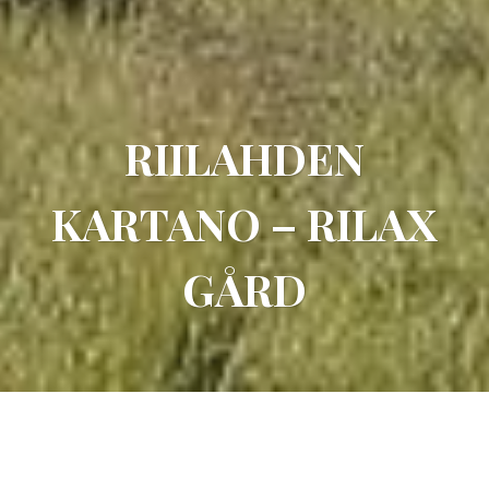
RIILAHDEN
KARTANO – RILAX
GÅRD
Riilahden kartano tarjoaa