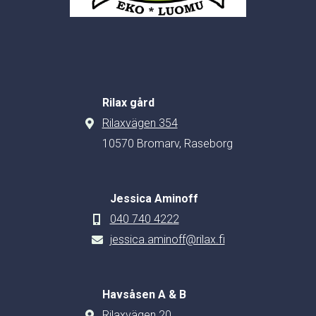
Rilax gård
Rilaxvägen 354
10570 Bromarv, Raseborg
Jessica Aminoff
040 740 4222
jessica.aminoff@rilax.fi
Havsåsen A & B
Rilaxvägen 20