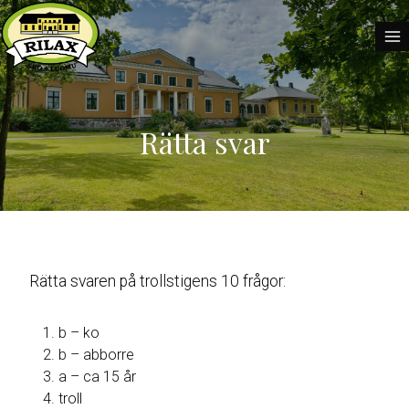
Skip
to
content
Rätta svar
Rätta svaren på trollstigens 10 frågor:
b – ko
b – abborre
a – ca 15 år
troll