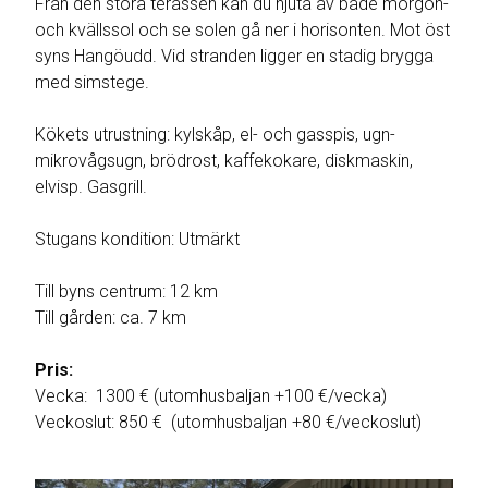
Från den stora terassen kan du njuta av både morgon-
och kvällssol och se solen gå ner i horisonten. Mot öst
syns Hangöudd. Vid stranden ligger en stadig brygga
med simstege.
Kökets utrustning: kylskåp, el- och gasspis, ugn-
mikrovågsugn, brödrost, kaffekokare, diskmaskin,
elvisp. Gasgrill.
Stugans kondition: Utmärkt
Till byns centrum: 12 km
Till gården: ca. 7 km
Pris:
Vecka: 1300 € (utomhusbaljan +100 €/vecka)
Veckoslut: 850 € (utomhusbaljan +80 €/veckoslut)