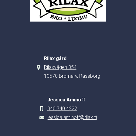
Rilax gård
Rilaxvägen 354
10570 Bromarv, Raseborg
Jessica Aminoff
040 740 4222
jessica.aminoff@rilax.fi